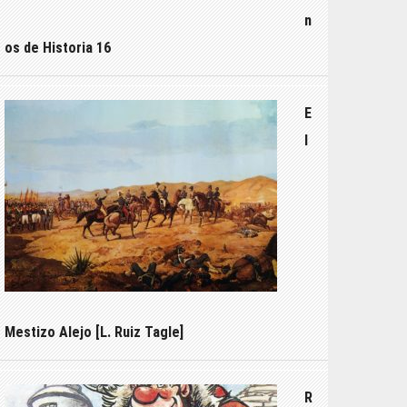
n
os de Historia 16
E
l
Mestizo Alejo [L. Ruiz Tagle]
R