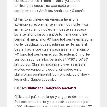
connotación de
Tricontinental
ya que su
territorio se encuentra asentada en los
continentes de América, Antártica y Oceanía.
El territorio chileno en América tiene una
extensión predominante en sentido norte – sur,
en tanto su amplitud este – oeste es escasa.
Este territorio largo y angosto tiene como eje
central al meridiano 70° longitud oeste en la zona
norte, desplazándose paulatinamente hacia el
oeste, hasta que su eje pasa a ser el meridiano
74° longitud oeste en el sur. Su extensión norte-
sur corresponde a los paralelos 17°30’ y 56°30’
latitud Sur. Chile americano incluye las islas e
islotes cercanos a la costa, situados en la
plataforma continental, como la isla de Chiloé y
los archipiélagos australes.
Fuente:
Biblioteca Congreso Nacional
Chile es el país más largo y angosto del mundo.
Sus extremos norte y sur están separados por
4.300 kilómetros, y su ancho promedio es de 177